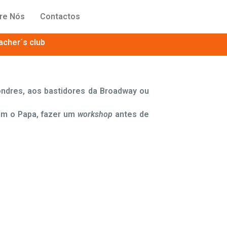
re Nós
Contactos
cher´s club
ondres, aos bastidores da Broadway ou
com o Papa, fazer um
workshop
antes de