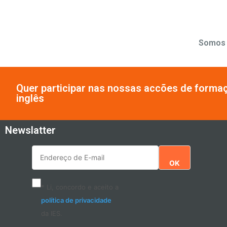
Somos p
Quer participar nas nossas accões de forma
inglês
Newslatter
OK
* Li, concordo e aceito a
política de privacidade
da IES.